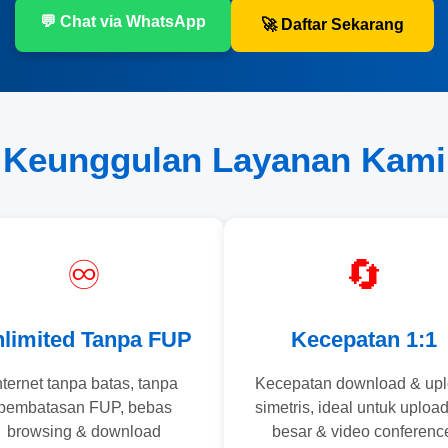
💬 Chat via WhatsApp
🚀 Daftar Sekarang
 Keunggulan Layanan Kami
♾️
🔄
limited Tanpa FUP
Kecepatan 1:1
nternet tanpa batas, tanpa
Kecepatan download & up
pembatasan FUP, bebas
simetris, ideal untuk upload 
browsing & download
besar & video conferenc