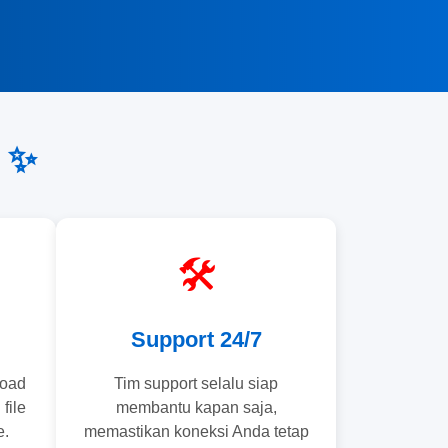
 ✨
🛠️
Support 24/7
load
Tim support selalu siap
file
membantu kapan saja,
e.
memastikan koneksi Anda tetap