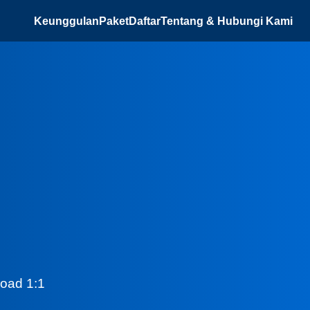
Keunggulan
Paket
Daftar
Tentang & Hubungi Kami
load 1:1